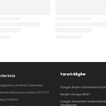
Yararlı Bilgiler
tlerimiz
Algılama ve İhbar Sistemleri
Yangın Alarm Sistemleri Fiyat
 devre televizyon sistemi (CCTV)
Neden Avrupa BKS?
Geçiş Sistemi
Yangın Sistemleri Hakkında B
Gerekenler