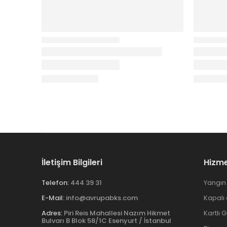
İletişim Bilgileri
Hizme
Telefon:
444 39 31
Yangın 
E-Mail:
info@avrupabks.com
Kapalı
Adres:
Piri Reis Mahallesi Nazım Hikmet
Kartlı 
Bulvarı B Blok 58/1C Esenyurt / İstanbul