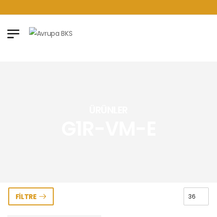
ÜRÜNLER
G1R-VM-E
FILTRE