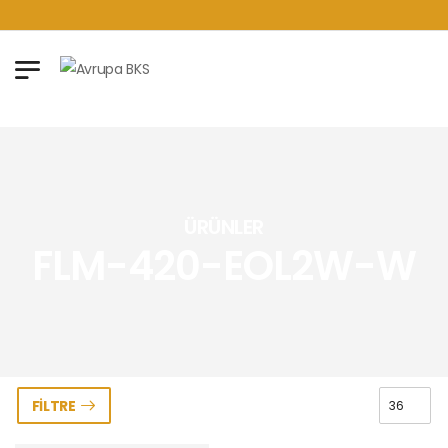
ÜRÜNLER
FLM-420-EOL2W-W
FILTRE